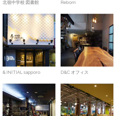
北嶺中学校 図書館
Reborn
& INITIAL sapporo
D&C オフィス